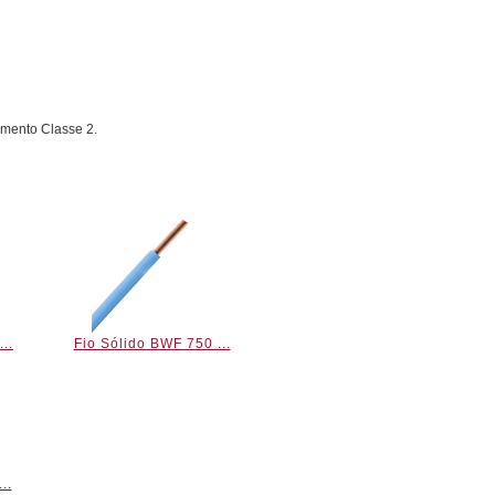
amento Classe 2.
..
Fio Sólido BWF 750 ...
..