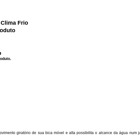
 Clima Frio
roduto
o
roduto.
 movimento giratório de sua bica móvel e alta possibilita o alcance da água num j