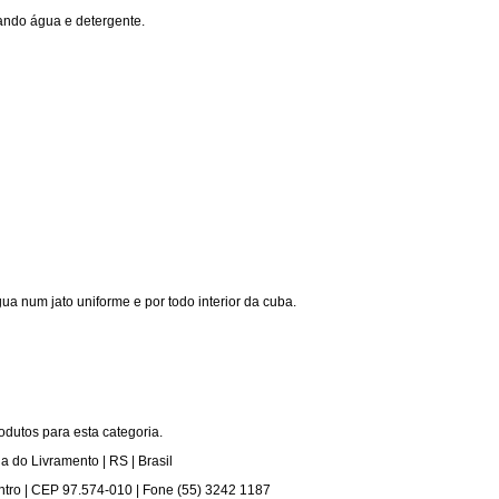
ando água e detergente.
água num jato uniforme e por todo interior da cuba.
odutos para esta categoria.
na do Livramento | RS | Brasil
ntro | CEP 97.574-010 | Fone (55) 3242 1187